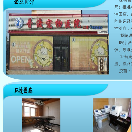
盘锦普度
局）批准
油田店、
的临床经
性治疗，
我院设有
医疗设备
仪、尿液
经营宠物
波、澳路
疫苗：美